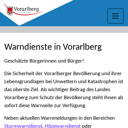
Sprungziele:
Warnungen für Vorarlberg
Zur Startseite
Aktueller Lawinenlagebericht
Hauptnavigation
Aktueller Hochwasser Lagebericht
Avalanche Bulletin
Warndienste in Vorarlberg
Zur Hauptnavigation
Impressum
Geschätzte Bürgerinnen und Bürger!
Kontakt
Die Sicherheit der Vorarlberger Bevölkerung und ihrer
Lebensgrundlagen bei Unwettern und Katastrophen ist
das oberste Ziel. Als wichtiger Beitrag des Landes
Vorarlberg zum Schutz der Bevölkerung steht Ihnen ab
sofort diese Warnseite zur Verfügung.
Neben aktuellen Warnmeldungen in den Bereichen
Sturmwarndienst
,
Hitzewarndienst
oder